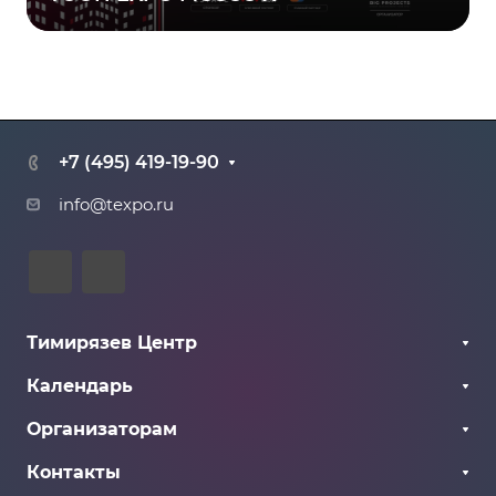
+7 (495) 419-19-90
info@texpo.ru
Тимирязев Центр
О Центре
Календарь
Галерея
Все мероприятия
Организаторам
Как добраться
Прошедшие
Информация для организаторов
Контакты
Грядущие