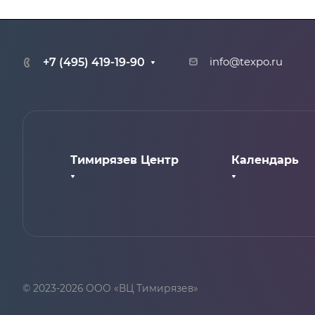
+7 (495) 419-19-90
info@texpo.ru
Тимирязев Центр
Календарь
О Центре
Все мероприят
Галерея
Прошедшие
Как добраться
Грядущие
2024
2025
© 2023-2026 ООО «ВЦ Тимирязев»
2026