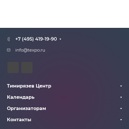
+7 (495) 419-19-90
info@texpo.ru
Тимирязев Центр
О Центре
Календарь
Галерея
Все мероприятия
Организаторам
Как добраться
Прошедшие
Информация для организаторов
Контакты
Грядущие
Документы